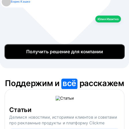
Борис Кашко
Юлия Изоитко
Александр Кулагин
Даниил Макаров
Екатерина Лазаренко
Юлия Изоитко
Получить решение для компании
Поддержим и
всё
расскажем
Статьи
Делимся новостями, историями клиентов и советами
про рекламные продукты и платформу Clickme