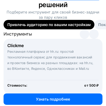
решений
Подберите инструмент для своей
бизнес-задачи
за пару кликов
Привлечь аудиторию по вашим настройкам
Пок
Инструменты
Инструменты
Инструменты
Виртуальный рекрутер
Clickme
Вакансия дня
Массовый подбор под ключ. Решите, сколько
Рекламная платформа от hh.ru: простой
Рекламный формат для вакансий на главной странице
кандидатов и когда вам нужно, и за дело возьмутся
технологичный сервис для продвижения вакансий
hh.ru. Увеличивает количество откликов
маркетологи, рекрутеры и проектные менеджеры
и проектов бизнеса на разных площадках: на hh.ru,
hh.ru с целым набором digital-инструментов
во ВКонтакте, Яндексе, Одноклассниках и Mail.ru
Стоимость:
от 200 000 ₽
Узнать подробнее
Стоимость:
от 500 ₽
Узнать подробнее
Узнать подробнее