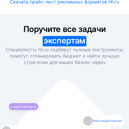
Скачать прайс-лист рекламных форматов hh.ru
Поручите все задачи
экспертам
Специалисты hh.ru подберут нужные инструменты,
помогут спланировать бюджет и найти лучшую
стратегию для ваших
бизнес-задач
+ ещё
4
эксперта
Екатерина Лазаренко
Александр Кулагин
Даниил Макаров
Борис Кашко
Юлия Изоитко